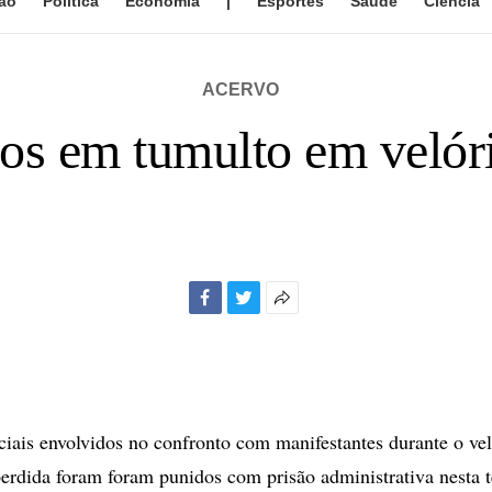
ão
Política
Economia
|
Esportes
Saúde
Ciência
ACERVO
os em tumulto em velóri
Facebook
Twitter
Mais
opções
de
compartilhamento
ciais envolvidos no confronto com manifestantes durante o ve
perdida foram foram punidos com prisão administrativa nesta t