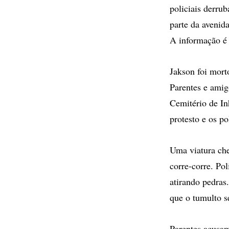
policiais derru
parte da avenid
A informação é
Jakson foi mort
Parentes e amig
Cemitério de In
protesto e os po
Uma viatura che
corre-corre. Po
atirando pedras
que o tumulto s
Parentes acusam