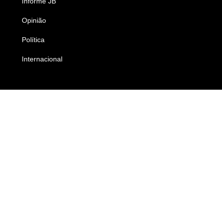
Informe JB
Caderno B
Opinião
Colunistas
Política
Economia
Internacional
Empresas e Negócios