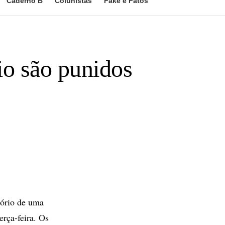
Caderno B
Colunistas
Fake e Fatos
o são punidos
lório de uma
erça-feira. Os