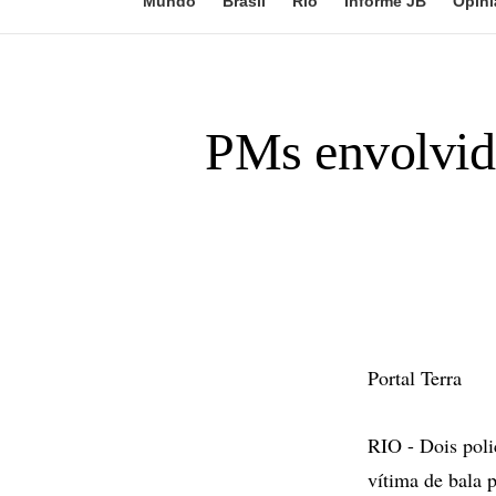
Mundo
Brasil
Rio
Informe JB
Opini
PMs envolvid
Portal Terra
RIO - Dois poli
vítima de bala 