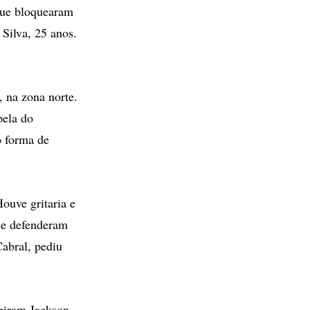
que bloquearam
 Silva, 25 anos.
 na zona norte.
pela do
o forma de
ouve gritaria e
 se defenderam
Cabral, pediu
ngiram Jackson.