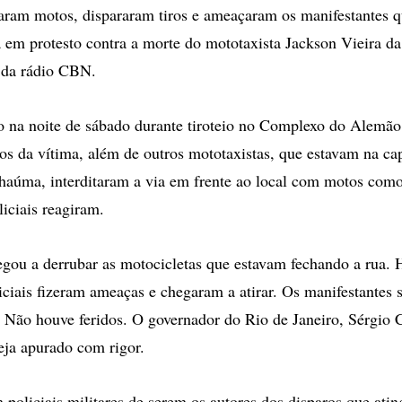
baram motos, dispararam tiros e ameaçaram os manifestantes 
a em protesto contra a morte do mototaxista Jackson Vieira da
 da rádio CBN.
o na noite de sábado durante tiroteio no Complexo do Alemão,
os da vítima, além de outros mototaxistas, que estavam na ca
haúma, interditaram a via em frente ao local com motos com
liciais reagiram.
gou a derrubar as motocicletas que estavam fechando a rua. H
liciais fizeram ameaças e chegaram a atirar. Os manifestantes
. Não houve feridos. O governador do Rio de Janeiro, Sérgio 
eja apurado com rigor.
 policiais militares de serem os autores dos disparos que ati