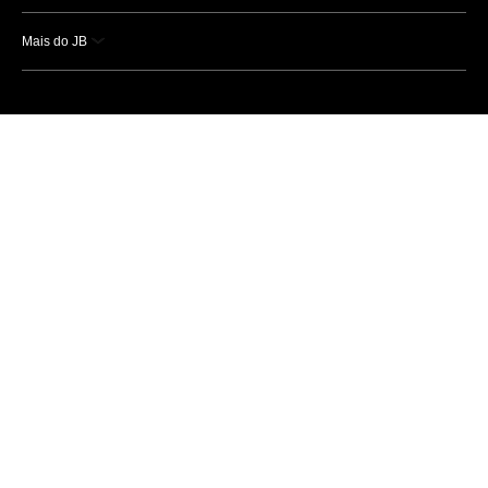
Mais do JB
Esportes
Saúde
Ciência e Tecnologia
Caderno B
Colunistas
Economia
Empresas e Negócios