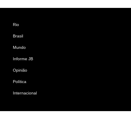
Rio
Esportes
Brasil
Saúde
Mundo
Ciência e Tecnologia
Informe JB
Caderno B
Opinião
Colunistas
Política
Economia
Internacional
Empresas e Negócios