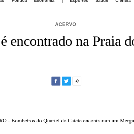
ão
Política
Economia
|
Esportes
Saúde
Ciência
ACERVO
é encontrado na Praia 
Facebook
Twitter
Mais
opções
de
compartilhamento
 - Bombeiros do Quartel do Catete encontraram um Mergul