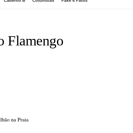
Caderno B
Colunistas
Fake e Fatos
do Flamengo
hão na Praia