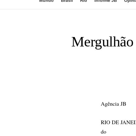
Mundo
Brasil
Rio
Informe JB
Opini
Mergulhão 
Agência JB
RIO DE JANEIRO
do