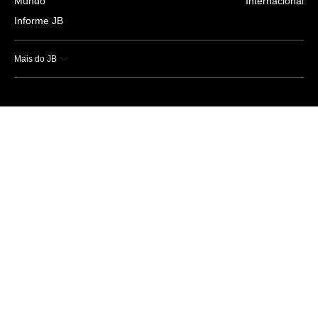
Mundo
Internacional
Informe JB
Mais do JB
Esportes
Saúde
Ciência e Tecnologia
Caderno B
Colunistas
Economia
Empresas e Negócios