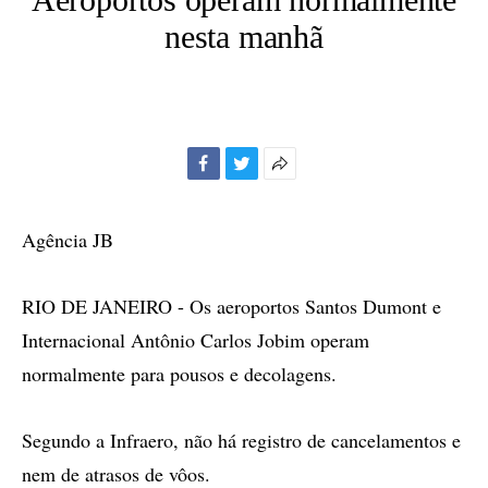
nesta manhã
Facebook
Twitter
Mais
opções
de
Agência JB
compartilhamento
RIO DE JANEIRO - Os aeroportos Santos Dumont e
Internacional Antônio Carlos Jobim operam
normalmente para pousos e decolagens.
Segundo a Infraero, não há registro de cancelamentos e
nem de atrasos de vôos.