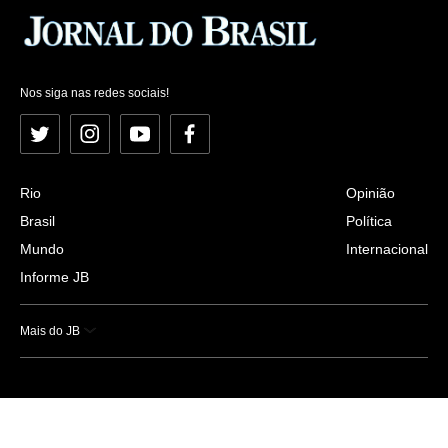
Nos siga nas redes sociais!
Twitter
Instagram
YouTube
Facebook
Rio
Opinião
Brasil
Política
Mundo
Internacional
Informe JB
Mais do JB
Esportes
Saúde
Ciência e Tecnologia
Caderno B