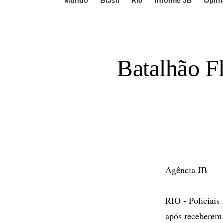
Mundo
Brasil
Rio
Informe JB
Opini
Batalhão Fl
Agência JB
RIO - Policiais
após receberem 