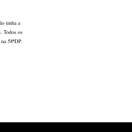
ão tinha a
. Todos os
 na 58ªDP.