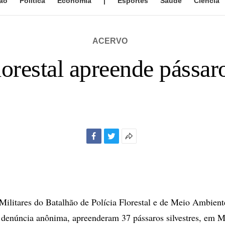
ão
Política
Economia
|
Esportes
Saúde
Ciência
ACERVO
orestal apreende pássaro
Facebook
Twitter
Mais
opções
de
compartilhamento
 Militares do Batalhão de Polícia Florestal e de Meio Ambie
denúncia anônima, apreenderam 37 pássaros silvestres, em M