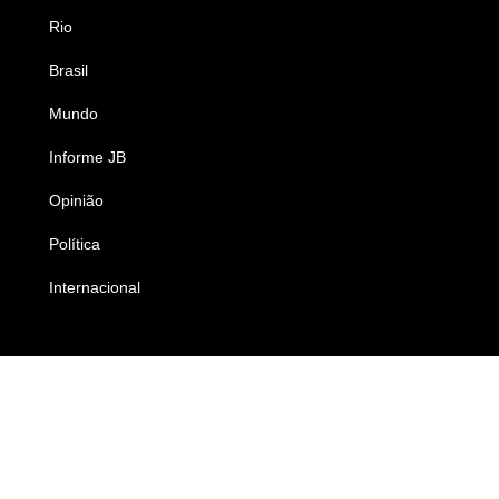
Rio
Esportes
Brasil
Saúde
Mundo
Ciência e Tecnologia
Informe JB
Caderno B
Opinião
Colunistas
Política
Economia
Internacional
Empresas e Negócios