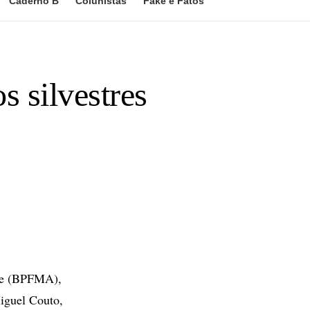
Caderno B
Colunistas
Fake e Fatos
s silvestres
nte (BPFMA),
iguel Couto,