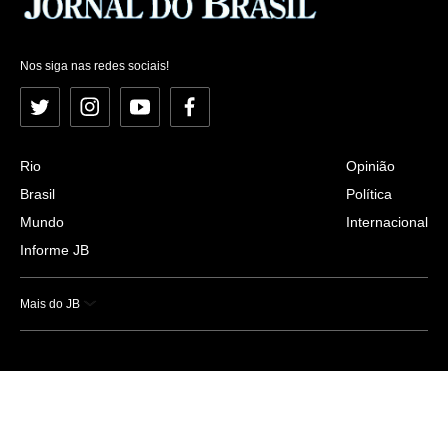
Nos siga nas redes sociais!
Twitter
Instagram
YouTube
Facebook
Rio
Opinião
Brasil
Política
Mundo
Internacional
Informe JB
Mais do JB
Esportes
Saúde
Ciência e Tecnologia
Caderno B
Colunistas