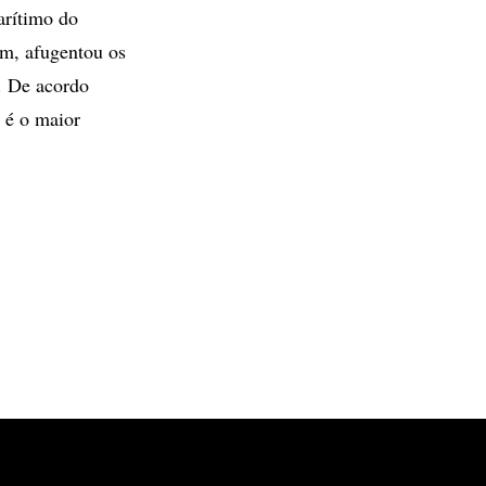
arítimo do
ém, afugentou os
. De acordo
 é o maior