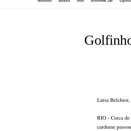
Mundo
Brasil
Rio
Informe JB
Opini
Golfinho
Luisa Belchior,
RIO - Cerca de 
cardume passou 