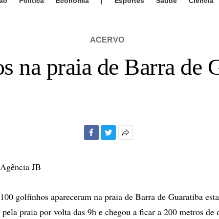
ão
Política
Economia
|
Esportes
Saúde
Ciência
ACERVO
s na praia de Barra de 
Facebook
Twitter
Mais
opções
de
 Agência JB
compartilhamento
100 golfinhos apareceram na praia de Barra de Guaratiba est
pela praia por volta das 9h e chegou a ficar a 200 metros de 