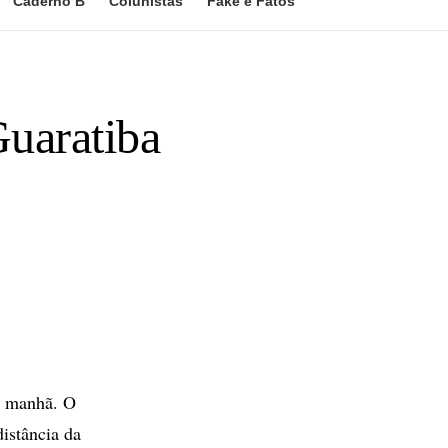
Caderno B
Colunistas
Fake e Fatos
Guaratiba
a manhã. O
distância da