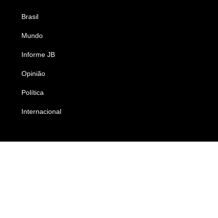
Brasil
Saúde
Mundo
Ciência e Tecnologia
Informe JB
Caderno B
Opinião
Colunistas
Política
Economia
Internacional
Empresas e Negócios