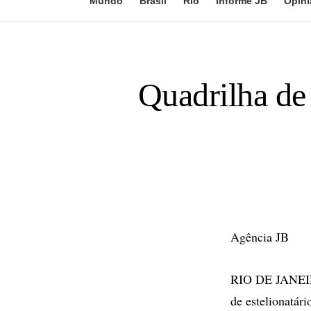
Mundo
Brasil
Rio
Informe JB
Opini
Quadrilha de 
Agência JB
RIO DE JANEIRO
de estelionatári