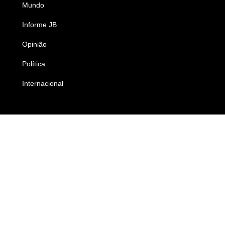
Mundo
Ciência e Tecnologia
Informe JB
Caderno B
Opinião
Colunistas
Política
Economia
Internacional
Empresas e Negócios