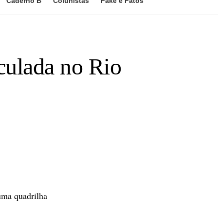
Caderno B
Colunistas
Fake e Fatos
iculada no Rio
uma quadrilha