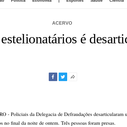
ão
Política
Economia
|
Esportes
Saúde
Ciência
ACERVO
estelionatários é desart
Facebook
Twitter
Mais
opções
de
compartilhamento
 - Policiais da Delegacia de Defraudações desarticularam 
os no final da noite de ontem. Três pessoas foram presas.