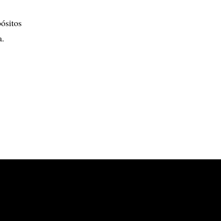
ósitos
a.