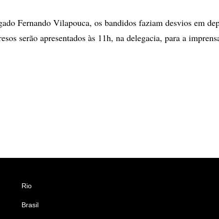
gado Fernando Vilapouca, os bandidos faziam desvios em dep
resos serão apresentados às 11h, na delegacia, para a imprens
Rio
Esportes
Brasil
Saúde