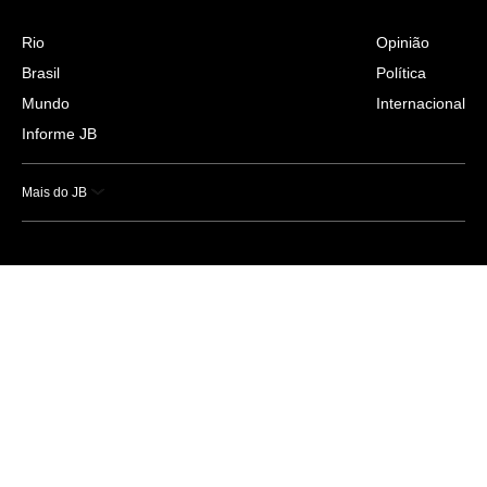
Rio
Opinião
Brasil
Política
Mundo
Internacional
Informe JB
Mais do JB
Esportes
Saúde
Ciência e Tecnologia
Caderno B
Colunistas
Economia
Empresas e Negócios