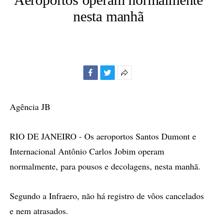
nesta manhã
Facebook
Twitter
Mais
opções
de
Agência JB
compartilhamento
RIO DE JANEIRO - Os aeroportos Santos Dumont e
Internacional Antônio Carlos Jobim operam
normalmente, para pousos e decolagens, nesta manhã.
Segundo a Infraero, não há registro de vôos cancelados
e nem atrasados.