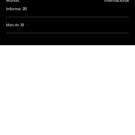
Mundo
Internacional
Informe JB
Mais do JB
Esportes
Saúde
Ciência e Tecnologia
Caderno B
Colunistas
Economia
Empresas e Negócios