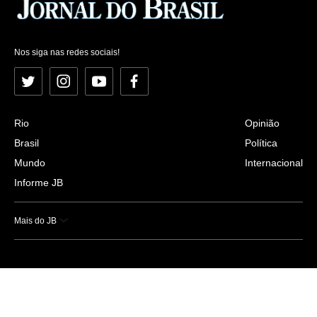
Nos siga nas redes sociais!
Twitter
Instagram
YouTube
Facebook
Rio
Opinião
Brasil
Política
Mundo
Internacional
Informe JB
Mais do JB
Esportes
Saúde
Ciência e Tecnologia
Caderno B