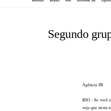
Mundo
Brasil
Rio
Informe JB
Opini
Segundo grup
Agência JB
RIO - Se você e
veja que nesta t