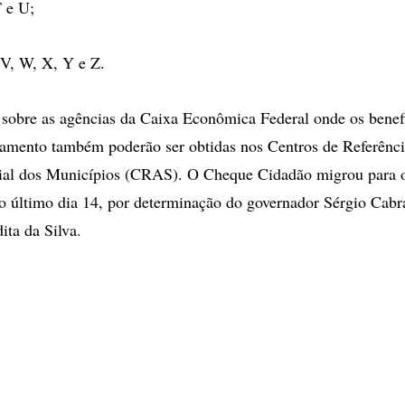
T e U;
s V, W, X, Y e Z.
sobre as agências da Caixa Econômica Federal onde os benefi
amento também poderão ser obtidas nos Centros de Referênci
cial dos Municípios (CRAS). O Cheque Cidadão migrou para 
o último dia 14, por determinação do governador Sérgio Cabra
ita da Silva.