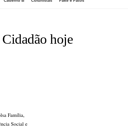
Caderno B
Colunistas
Fake e Fatos
 Cidadão hoje
lsa Família,
ência Social e