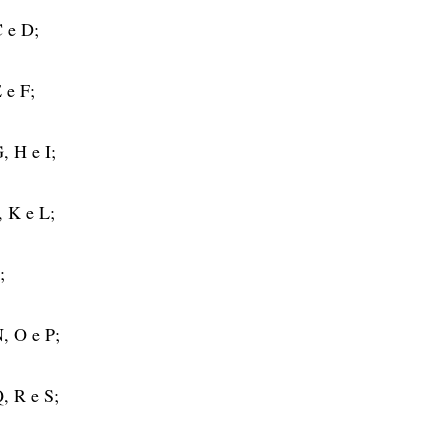
C e D;
E e F;
G, H e I;
J, K e L;
;
N, O e P;
Q, R e S;