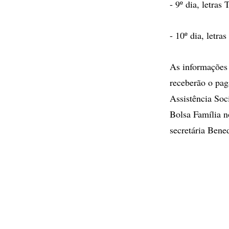
- 9º dia, letras 
- 10º dia, letra
As informações 
receberão o pag
Assistência So
Bolsa Família n
secretária Bened