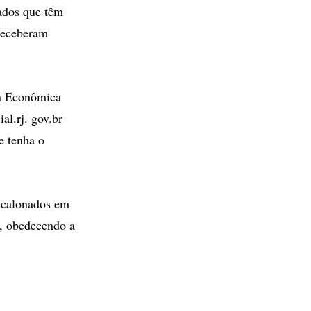
ados que têm
 receberam
xa Econômica
al.rj. gov.br
e tenha o
escalonados em
s, obedecendo a