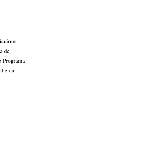
ciários
a de
o Programa
l e da