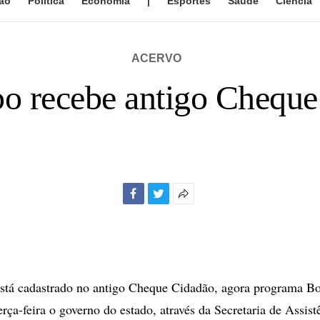
ão
Política
Economia
|
Esportes
Saúde
Ciência
ACERVO
o recebe antigo Cheque
Facebook
Twitter
Mais
opções
de
compartilhamento
stá cadastrado no antigo Cheque Cidadão, agora programa Bo
erça-feira o governo do estado, através da Secretaria de Assist