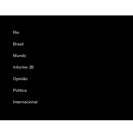
Rio
Esportes
Brasil
Saúde
Mundo
Ciência e Tecnologia
Informe JB
Caderno B
Opinião
Colunistas
Política
Economia
Internacional
Empresas e Negócios