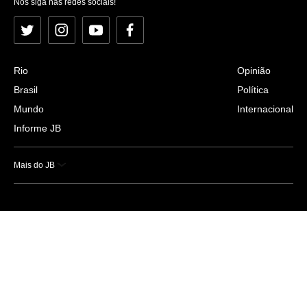
Nos siga nas redes sociais!
Twitter
Instagram
YouTube
Facebook
Rio
Opinião
Brasil
Política
Mundo
Internacional
Informe JB
Mais do JB
Esportes
Saúde
Ciência e Tecnologia
Caderno B
Colunistas
Economia
Empresas e Negócios