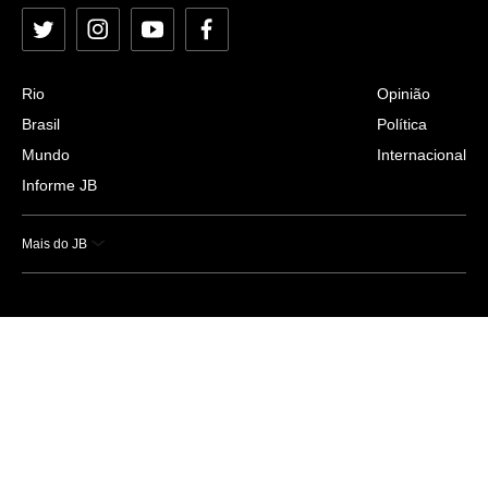
Twitter
Instagram
YouTube
Facebook
Rio
Opinião
Brasil
Política
Mundo
Internacional
Informe JB
Mais do JB
Esportes
Saúde
Ciência e Tecnologia
Caderno B
Colunistas
Economia
Empresas e Negócios