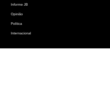
Informe JB
Caderno B
Opinião
Colunistas
Política
Economia
Internacional
Empresas e Negócios