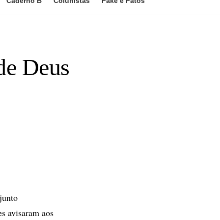
Caderno B
Colunistas
Fake e Fatos
de Deus
junto
es avisaram aos