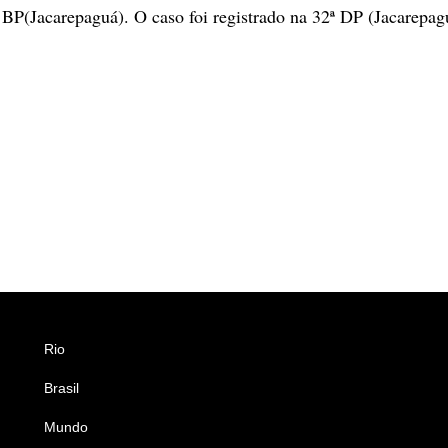
º BP(Jacarepaguá). O caso foi registrado na 32ª DP (Jacarepag
Rio
Esportes
Brasil
Saúde
Mundo
Ciência e Tecnologia