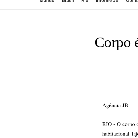
Mundo
Brasil
Rio
Informe JB
Opini
Corpo 
Agência JB
RIO - O corpo d
habitacional Ti