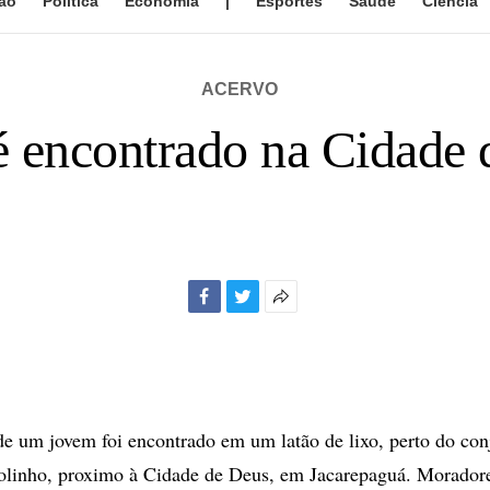
ão
Política
Economia
|
Esportes
Saúde
Ciência
ACERVO
é encontrado na Cidade 
Facebook
Twitter
Mais
opções
de
compartilhamento
e um jovem foi encontrado em um latão de lixo, perto do con
jolinho, proximo à Cidade de Deus, em Jacarepaguá. Morador