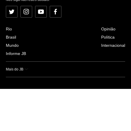
Twitter
Instagram
YouTube
Facebook
Rio
Opinião
Brasil
Política
Mundo
Internacional
Informe JB
Mais do JB
Esportes
Saúde
Ciência e Tecnologia
Caderno B
Colunistas
Economia
Empresas e Negócios