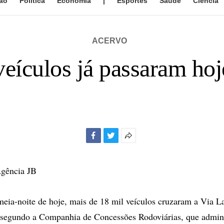
ão
Política
Economia
|
Esportes
Saúde
Ciência
ACERVO
veículos já passaram hoj
Facebook
Twitter
Mais
opções
de
Agência JB
compartilhamento
eia-noite de hoje, mais de 18 mil veículos cruzaram a Via L
 segundo a Companhia de Concessões Rodoviárias, que admini