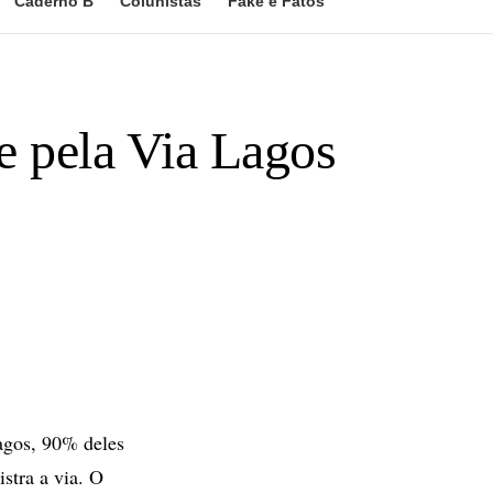
Caderno B
Colunistas
Fake e Fatos
e pela Via Lagos
agos, 90% deles
stra a via. O