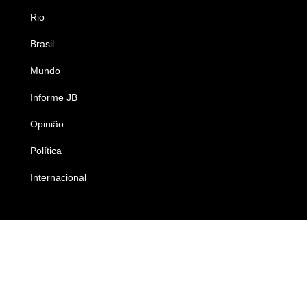
Rio
Esportes
Brasil
Saúde
Mundo
Ciência e Tecnologia
Informe JB
Caderno B
Opinião
Colunistas
Política
Economia
Internacional
Empresas e Negócios