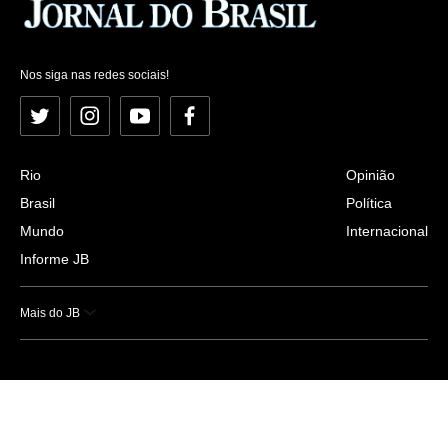
Nos siga nas redes sociais!
Twitter
Instagram
YouTube
Facebook
Rio
Opinião
Brasil
Política
Mundo
Internacional
Informe JB
Mais do JB
Esportes
Saúde
Ciência e Tecnologia
Caderno B