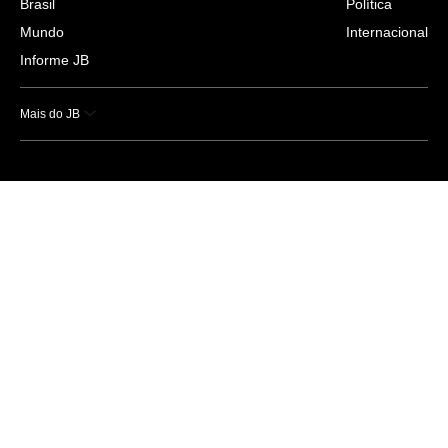
Brasil
Política
Mundo
Internacional
Informe JB
Mais do JB
Esportes
Saúde
Ciência e Tecnologia
Caderno B
Colunistas
Economia
Empresas e Negócios