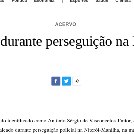
ão
Política
Economia
|
Esportes
Saúde
Ciência
ACERVO
durante perseguição na 
Facebook
Twitter
Mais
opções
de
compartilhamento
o identificado como Antônio Sérgio de Vasconcelos Júnior, 
aleado durante perseguição policial na Niterói-Manilha, na m