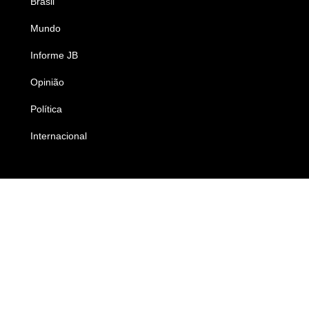
Brasil
Saúde
Mundo
Ciência e Tecnologia
Informe JB
Caderno B
Opinião
Colunistas
Política
Economia
Internacional
Empresas e Negócios