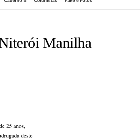
Caderno B
Colunistas
Fake e Fatos
Niterói Manilha
de 25 anos,
adrugada deste