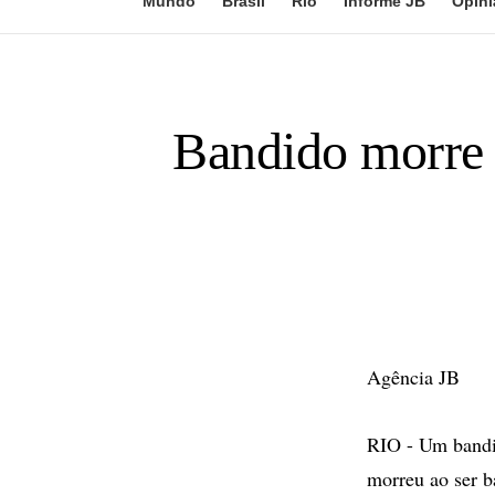
Mundo
Brasil
Rio
Informe JB
Opini
Bandido morre 
Agência JB
RIO - Um bandid
morreu ao ser b