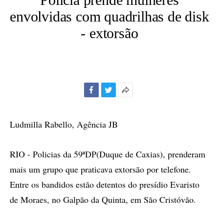
envolvidas com quadrilhas de disk
- extorsão
Facebook
Twitter
Mais
opções
de
Ludmilla Rabello, Agência JB
compartilhamento
RIO - Policias da 59ªDP(Duque de Caxias), prenderam
mais um grupo que praticava extorsão por telefone.
Entre os bandidos estão detentos do presídio Evaristo
de Moraes, no Galpão da Quinta, em São Cristóvão.