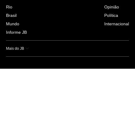
Rio
Opinião
Brasil
Política
Mundo
Internacional
Informe JB
Mais do JB
Esportes
Saúde
Ciência e Tecnologia
Caderno B
Colunistas
Economia
Empresas e Negócios