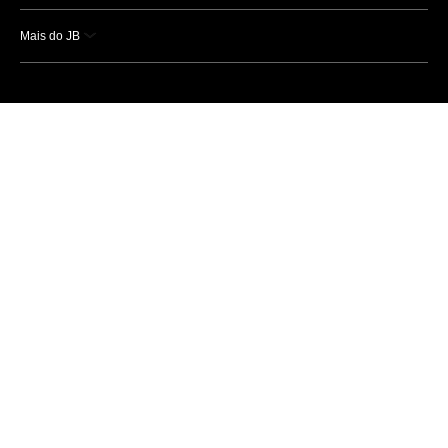
Mais do JB
Esportes
Saúde
Ciência e Tecnologia
Caderno B
Colunistas
Economia
Empresas e Negócios