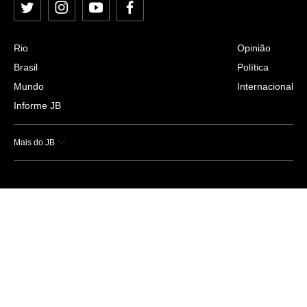
Twitter
Instagram
YouTube
Facebook
Rio
Opinião
Brasil
Política
Mundo
Internacional
Informe JB
Mais do JB
Esportes
Saúde
Ciência e Tecnologia
Caderno B
Colunistas
Economia
Empresas e Negócios