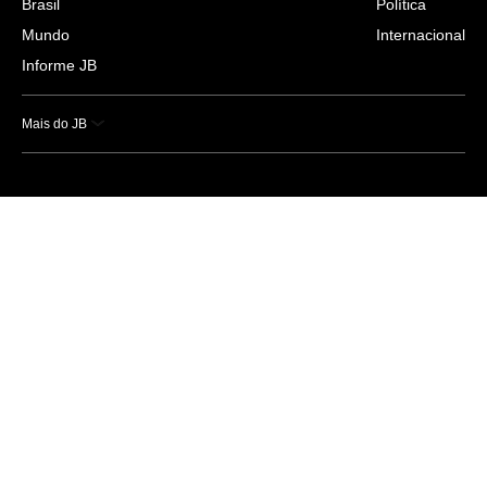
Brasil
Política
Mundo
Internacional
Informe JB
Mais do JB
Esportes
Saúde
Ciência e Tecnologia
Caderno B
Colunistas
Economia
Empresas e Negócios