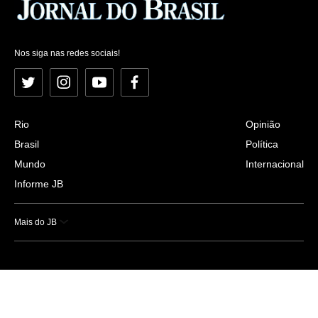
Nos siga nas redes sociais!
Twitter
Instagram
YouTube
Facebook
Rio
Opinião
Brasil
Política
Mundo
Internacional
Informe JB
Mais do JB
Esportes
Saúde
Ciência e Tecnologia
Caderno B