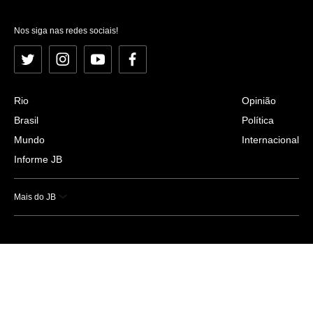
Nos siga nas redes sociais!
Twitter
Instagram
YouTube
Facebook
Rio
Opinião
Brasil
Política
Mundo
Internacional
Informe JB
Mais do JB
Esportes
Saúde
Ciência e Tecnologia
Caderno B
Colunistas