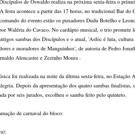
iscípulos de Oswaldo realiza na próxima sexta-feira o prime
A festa acontece a partir das 17 horas, no tradicional Bar do 
 comando do evento estão os puxadores Dudu Botelho e Leon
r Waléria do Cavaco. No cardápio musical, o trio promete l
ntigos sambas dos Discípulos e o atual, 'Asfoc é luta, cultura 
dores e moradores de Manguinhos', de autoria de Pedro Jonat
rnaldo Alencastre e Zezinho Moura .
ica foi realizada na noite da última sexta-feira, no Estação A
alegria. Depois da apresentação dos quatro sambas finalistas
da por seis jurados, escolheu o samba feito pelo quinteto.
amação de carnaval do bloco:
ra):