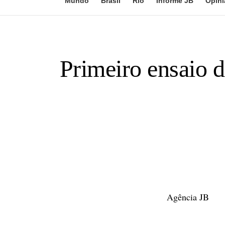
Mundo
Brasil
Rio
Informe JB
Opini
Primeiro ensaio 
Agência JB