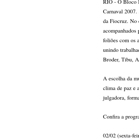
RIO - O Bloco D
Carnaval 2007. 
da Fiocruz. No
acompanhados po
foliões com os a
unindo trabalha
Broder, Tibu, A
A escolha da mús
clima de paz e 
julgadora, forma
Confira a progr
02/02 (sexta-fei