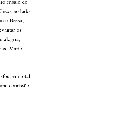
iro ensaio do
Chico, ao lado
ardo Bessa,
evantar os
e alegria,
has, Mário
sfoc, em total
, uma comissão