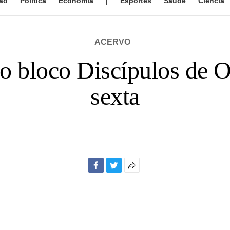
ão
Política
Economia
|
Esportes
Saúde
Ciência
ACERVO
do bloco Discípulos de O
sexta
Facebook
Twitter
Mais
opções
de
compartilhamento