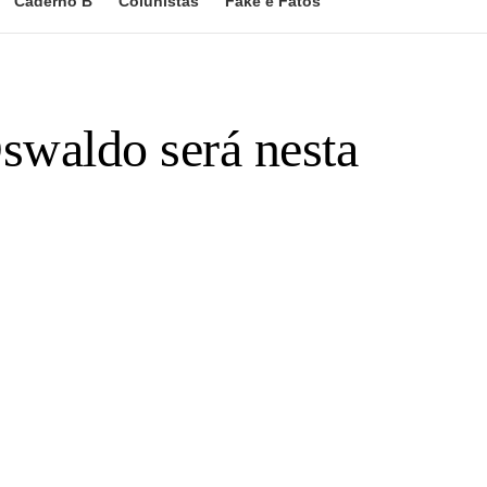
Caderno B
Colunistas
Fake e Fatos
swaldo será nesta