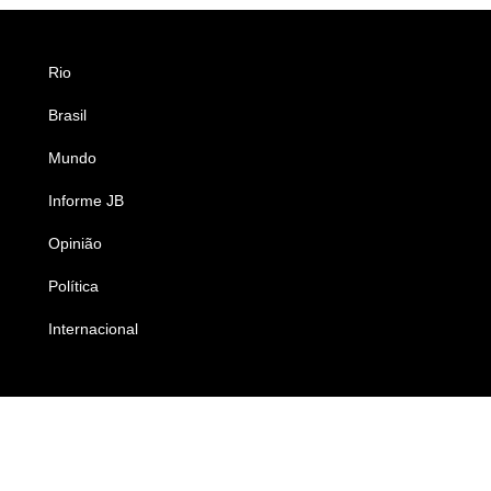
Rio
Esportes
Brasil
Saúde
Mundo
Ciência e Tecnologia
Informe JB
Caderno B
Opinião
Colunistas
Política
Economia
Internacional
Empresas e Negócios