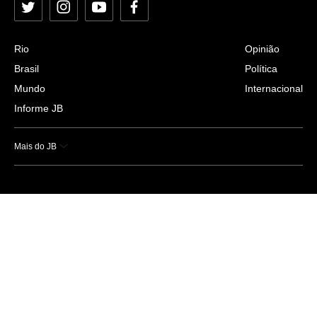
Twitter
Instagram
YouTube
Facebook
Rio
Opinião
Brasil
Política
Mundo
Internacional
Informe JB
Mais do JB
Esportes
Saúde
Ciência e Tecnologia
Caderno B
Colunistas
Economia
Empresas e Negócios