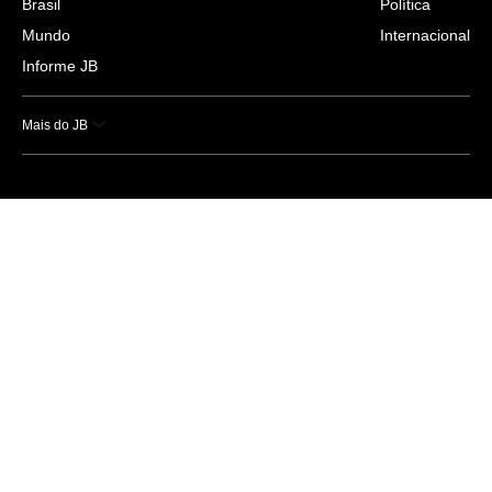
Brasil
Política
Mundo
Internacional
Informe JB
Mais do JB
Esportes
Saúde
Ciência e Tecnologia
Caderno B
Colunistas
Economia
Empresas e Negócios