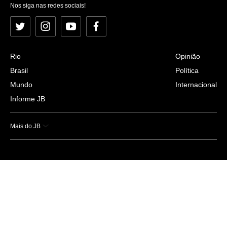
Nos siga nas redes sociais!
Twitter
Instagram
YouTube
Facebook
Rio
Opinião
Brasil
Política
Mundo
Internacional
Informe JB
Mais do JB
Esportes
Saúde
Ciência e Tecnologia
Caderno B
Colunistas
Economia
Empresas e Negócios