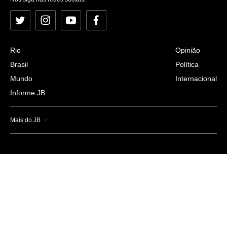
Twitter
Instagram
YouTube
Facebook
Rio
Opinião
Brasil
Política
Mundo
Internacional
Informe JB
Mais do JB
Esportes
Saúde
Ciência e Tecnologia
Caderno B
Colunistas
Economia
Empresas e Negócios