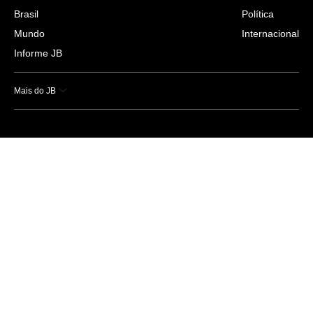
Brasil
Política
Mundo
Internacional
Informe JB
Mais do JB
Esportes
Saúde
Ciência e Tecnologia
Caderno B
Colunistas
Economia
Empresas e Negócios