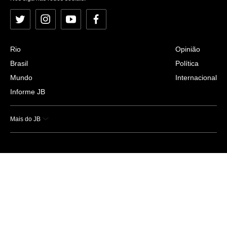
Twitter
Instagram
YouTube
Facebook
Rio
Opinião
Brasil
Política
Mundo
Internacional
Informe JB
Mais do JB
Esportes
Saúde
Ciência e Tecnologia
Caderno B
Colunistas
Economia
Empresas e Negócios