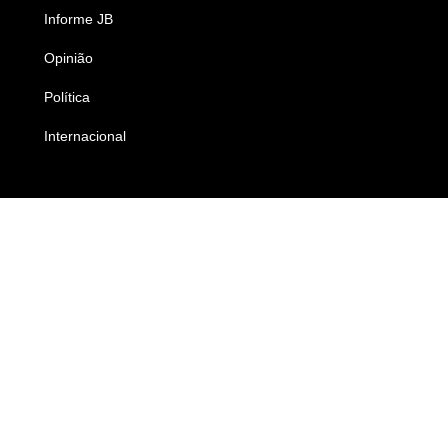
Informe JB
Caderno B
Opinião
Colunistas
Política
Economia
Internacional
Empresas e Negócios