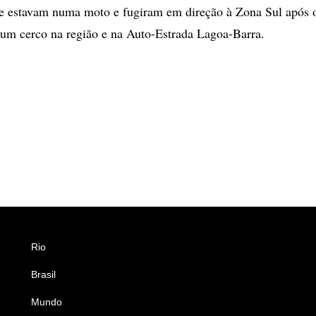
e estavam numa moto e fugiram em direção à Zona Sul após o
 um cerco na região e na Auto-Estrada Lagoa-Barra.
Rio
Esportes
Brasil
Saúde
Mundo
Ciência e Tecnologia