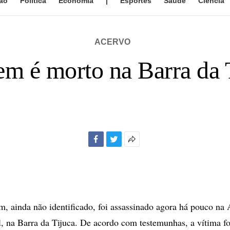
ão
Política
Economia
|
Esportes
Saúde
Ciência
ACERVO
 é morto na Barra da 
Facebook
Twitter
Mais
opções
de
compartilhamento
 ainda não identificado, foi assassinado agora há pouco na 
, na Barra da Tijuca. De acordo com testemunhas, a vítima fo