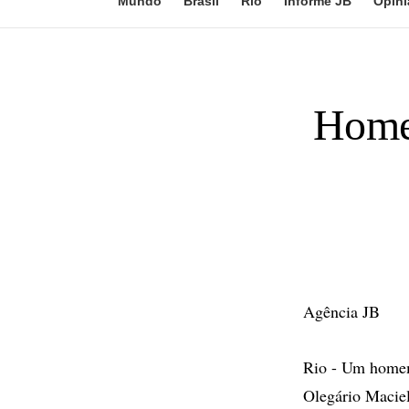
Mundo
Brasil
Rio
Informe JB
Opini
Homem
Agência JB
Rio - Um homem,
Olegário Maciel