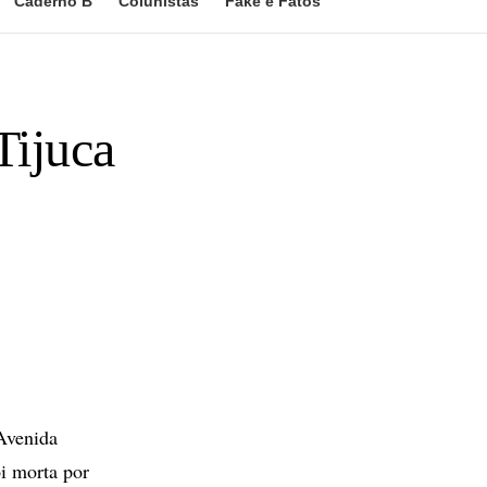
Caderno B
Colunistas
Fake e Fatos
Tijuca
Avenida
i morta por