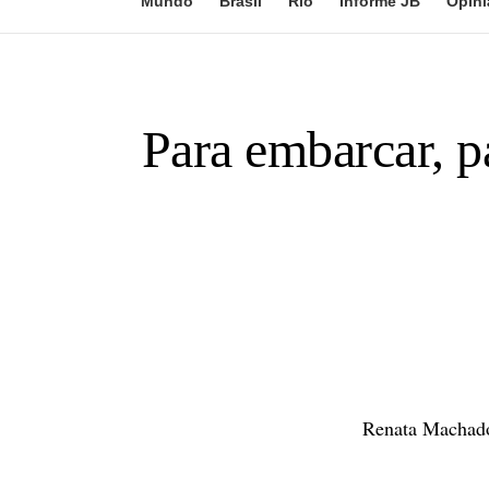
Mundo
Brasil
Rio
Informe JB
Opini
Para embarcar, p
Renata Machad