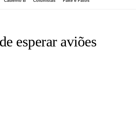
Caderno B
Colunistas
Fake e Fatos
de esperar aviões