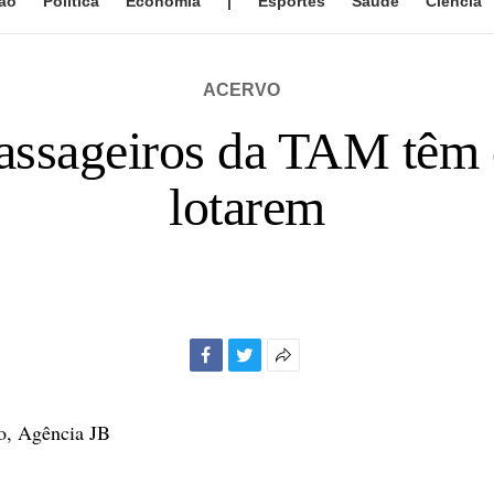
ão
Política
Economia
|
Esportes
Saúde
Ciência
ACERVO
assageiros da TAM têm 
lotarem
Facebook
Twitter
Mais
opções
de
o, Agência JB
compartilhamento