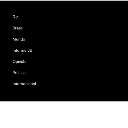
Rio
Esportes
Brasil
Saúde
Mundo
Ciência e Tecnologia
Informe JB
Caderno B
Opinião
Colunistas
Política
Economia
Internacional
Empresas e Negócios