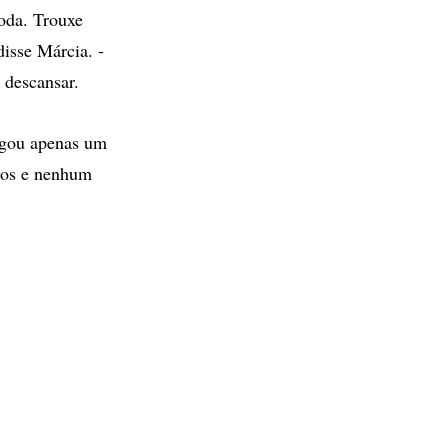
toda. Trouxe
disse Márcia. -
 descansar.
lgou apenas um
asos e nenhum