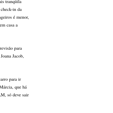
is tranqüila
 check-in da
geiros é menor,
 em casa a
revisão para
 Joana Jacob,
arro para ir
 Márcia, que há
AM, só deve sair