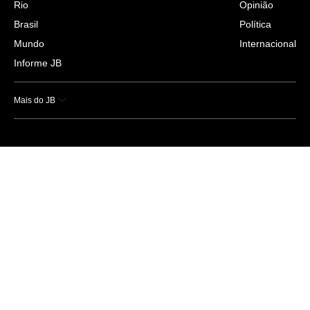
Rio
Opinião
Brasil
Política
Mundo
Internacional
Informe JB
Mais do JB
Esportes
Saúde
Ciência e Tecnologia
Caderno B
Colunistas
Economia
Empresas e Negócios