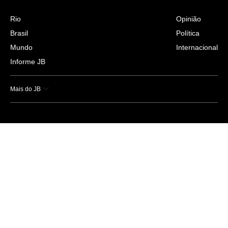
Rio
Opinião
Brasil
Política
Mundo
Internacional
Informe JB
Mais do JB
Esportes
Saúde
Ciência e Tecnologia
Caderno B
Colunistas
Economia
Empresas e Negócios