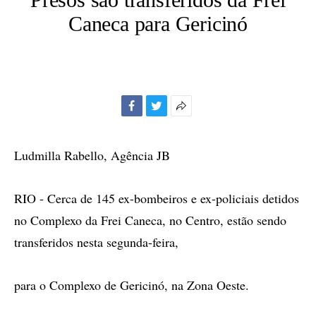
Caneca para Gericinó
Facebook
Twitter
Mais
opções
de
Ludmilla Rabello, Agência JB
compartilhamento
RIO - Cerca de 145 ex-bombeiros e ex-policiais detidos
no Complexo da Frei Caneca, no Centro, estão sendo
transferidos nesta segunda-feira,
para o Complexo de Gericinó, na Zona Oeste.