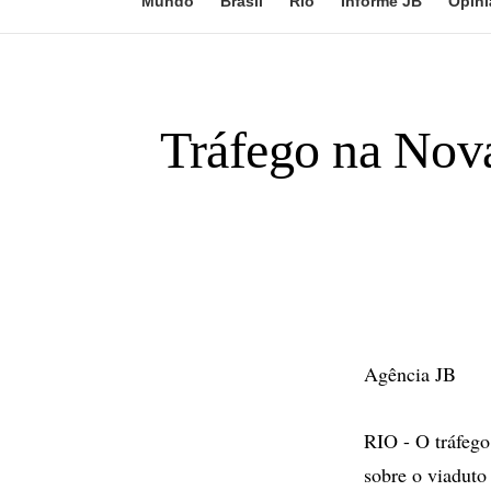
Mundo
Brasil
Rio
Informe JB
Opini
Tráfego na Nova
Agência JB
RIO - O tráfego
sobre o viaduto