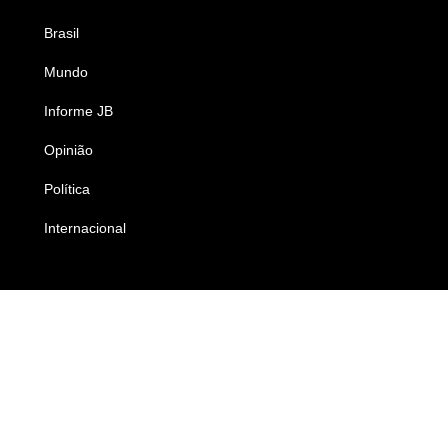
Brasil
Saúde
Mundo
Ciência e Tecnologia
Informe JB
Caderno B
Opinião
Colunistas
Política
Economia
Internacional
Empresas e Negócios