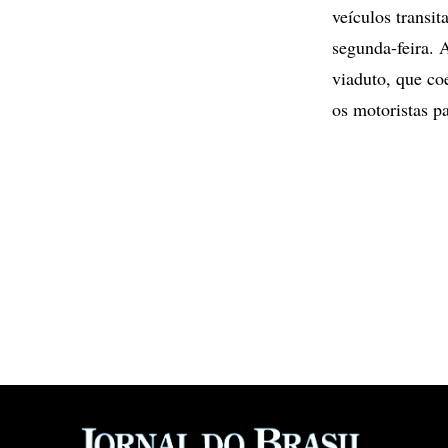
veículos transi
segunda-feira. 
viaduto, que co
os motoristas pa