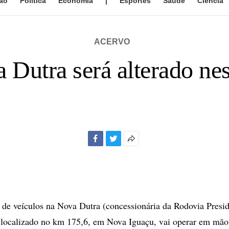
ão
Política
Economia
|
Esportes
Saúde
Ciência
ACERVO
 Dutra será alterado nes
Facebook
Twitter
Mais
opções
de
compartilhamento
 de veículos na Nova Dutra (concessionária da Rodovia Presid
 localizado no km 175,6, em Nova Iguaçu, vai operar em mão