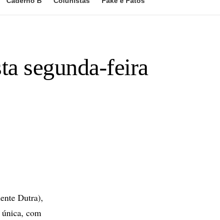
Caderno B
Colunistas
Fake e Fatos
ta segunda-feira
ente Dutra),
 única, com