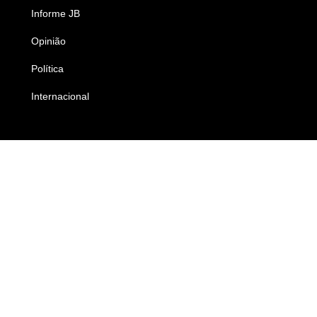
Informe JB
Caderno B
Opinião
Colunistas
Política
Economia
Internacional
Empresas e Negócios