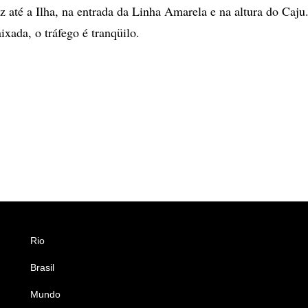
 até a Ilha, na entrada da Linha Amarela e na altura do Caju
xada, o tráfego é tranqüilo.
Rio
Esportes
Brasil
Saúde
Mundo
Ciência e Tecnologia