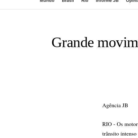
Mundo
Brasil
Rio
Informe JB
Opini
Grande movime
Agência JB
RIO - Os motor
trânsito intenso