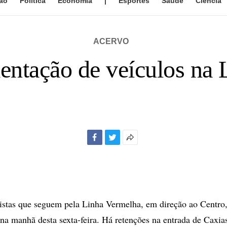
ão
Política
Economia
|
Esportes
Saúde
Ciência
ACERVO
ntação de veículos na 
Facebook
Twitter
Mais
opções
de
compartilhamento
istas que seguem pela Linha Vermelha, em direção ao Centro
 na manhã desta sexta-feira. Há retenções na entrada de Caxia