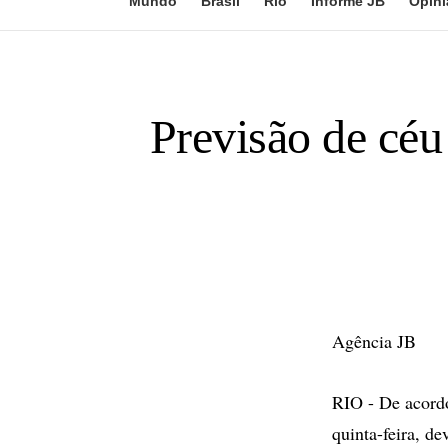
Mundo
Brasil
Rio
Informe JB
Opini
Previsão de cé
Agência JB
RIO - De acordo
quinta-feira, d