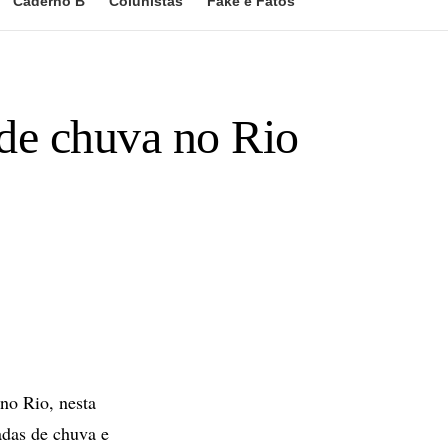
Caderno B
Colunistas
Fake e Fatos
de chuva no Rio
no Rio, nesta
adas de chuva e