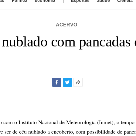
ão
Política
Economia
|
Esportes
Saúde
Ciência
ACERVO
u nublado com pancadas 
Facebook
Twitter
Mais
opções
de
compartilhamento
 com o Instituto Nacional de Meteorologia (Inmet), o tempo 
eve ser de céu nublado a encoberto, com possibilidade de panc