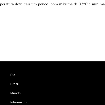
mperatura deve cair um pouco, com máxima de 32°C e mínima
Rio
Esportes
Brasil
Saúde
Mundo
Ciência e Tecnologia
Informe JB
Caderno B