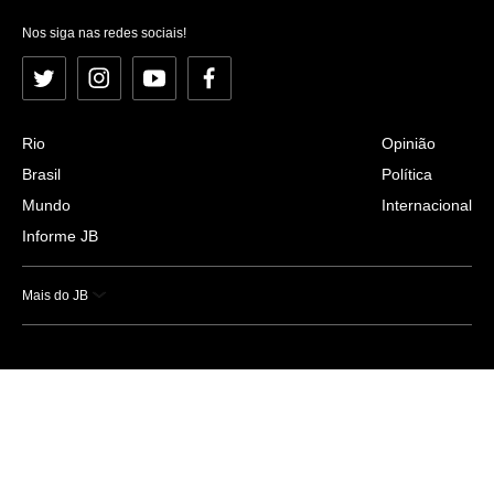
Nos siga nas redes sociais!
Twitter
Instagram
YouTube
Facebook
Rio
Opinião
Brasil
Política
Mundo
Internacional
Informe JB
Mais do JB
Esportes
Saúde
Ciência e Tecnologia
Caderno B
Colunistas
Economia