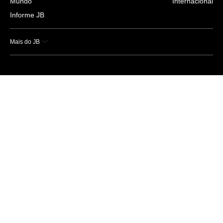
Mundo
Internacional
Informe JB
Mais do JB
Esportes
Saúde
Ciência e Tecnologia
Caderno B
Colunistas
Economia
Empresas e Negócios