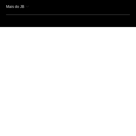
Mais do JB
Esportes
Saúde
Ciência e Tecnologia
Caderno B
Colunistas
Economia
Empresas e Negócios