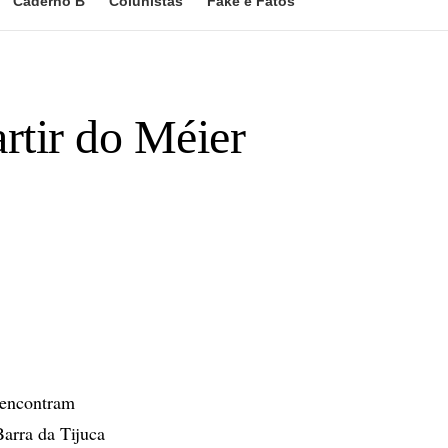
Caderno B
Colunistas
Fake e Fatos
artir do Méier
 encontram
Barra da Tijuca