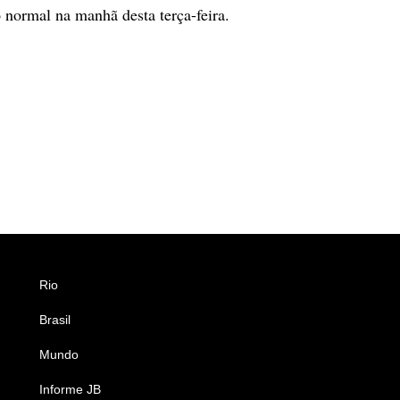
o normal na manhã desta terça-feira.
Rio
Esportes
Brasil
Saúde
Mundo
Ciência e Tecnologia
Informe JB
Caderno B