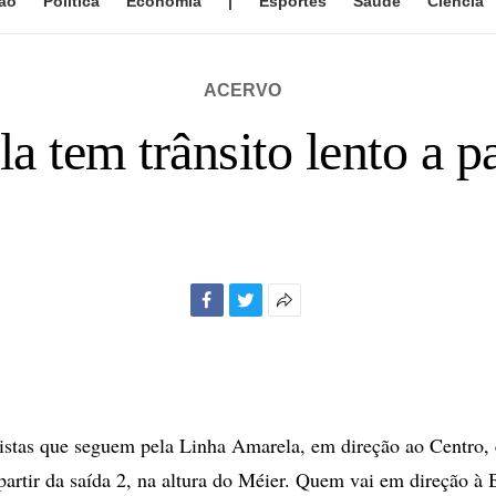
ão
Política
Economia
|
Esportes
Saúde
Ciência
ACERVO
 tem trânsito lento a p
Facebook
Twitter
Mais
opções
de
compartilhamento
istas que seguem pela Linha Amarela, em direção ao Centro,
 partir da saída 2, na altura do Méier. Quem vai em direção à 