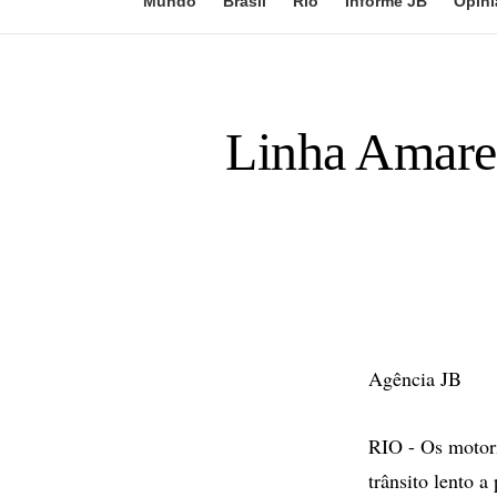
Mundo
Brasil
Rio
Informe JB
Opini
Linha Amarela
Agência JB
RIO - Os motor
trânsito lento a