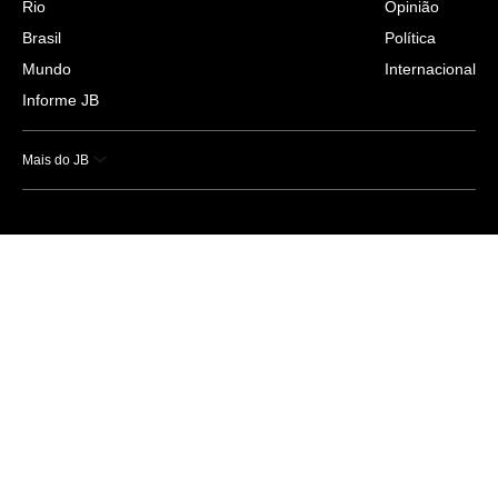
Rio
Opinião
Brasil
Política
Mundo
Internacional
Informe JB
Mais do JB
Esportes
Saúde
Ciência e Tecnologia
Caderno B
Colunistas
Economia
Empresas e Negócios