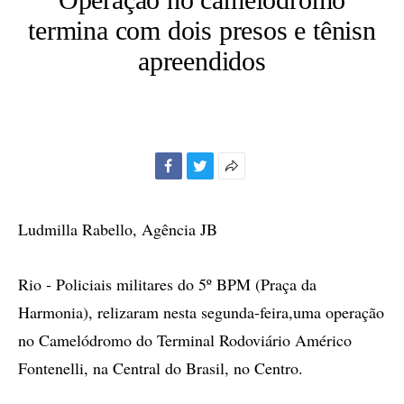
termina com dois presos e tênisn
apreendidos
Facebook
Twitter
Mais
opções
de
Ludmilla Rabello, Agência JB
compartilhamento
Rio - Policiais militares do 5º BPM (Praça da
Harmonia), relizaram nesta segunda-feira,uma operação
no Camelódromo do Terminal Rodoviário Américo
Fontenelli, na Central do Brasil, no Centro.