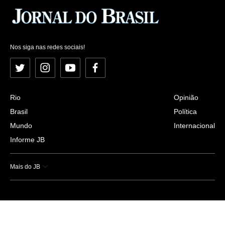
Nos siga nas redes sociais!
Twitter
Instagram
YouTube
Facebook
Rio
Opinião
Brasil
Política
Mundo
Internacional
Informe JB
Mais do JB
Esportes
Saúde
Ciência e Tecnologia
Caderno B