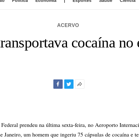
ão
Política
Economia
|
Esportes
Saúde
Ciência
ACERVO
transportava cocaína no
Facebook
Twitter
Mais
opções
de
compartilhamento
 Federal prendeu na última sexta-feira, no Aeroporto Interna
e Janeiro, um homem que ingeriu 75 cápsulas de cocaína e t