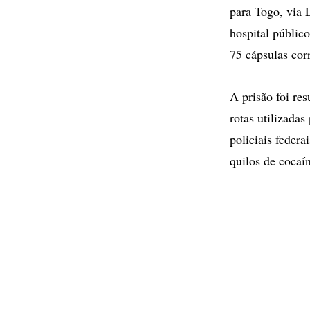
para Togo, via 
hospital públic
75 cápsulas cor
A prisão foi re
rotas utilizadas
policiais feder
quilos de cocaí