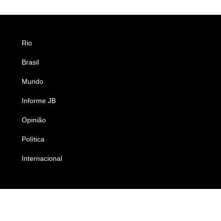
Rio
Esportes
Brasil
Saúde
Mundo
Ciência e Tecnologia
Informe JB
Caderno B
Opinião
Colunistas
Política
Economia
Internacional
Empresas e Negócios