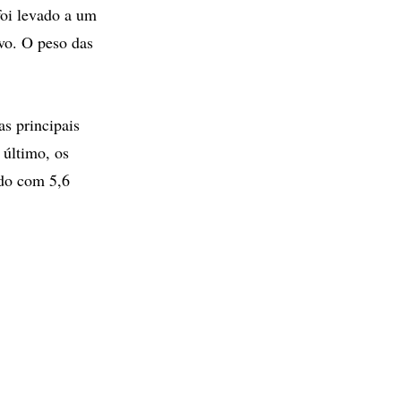
foi levado a um
ivo. O peso das
as principais
 último, os
ido com 5,6