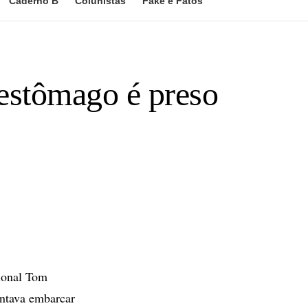
Caderno B
Colunistas
Fake e Fatos
 estômago é preso
cional Tom
entava embarcar