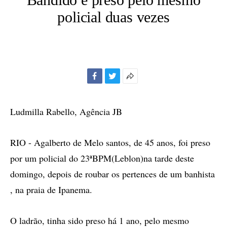
policial duas vezes
Facebook
Twitter
Mais
opções
de
Ludmilla Rabello, Agência JB
compartilhamento
RIO - Agalberto de Melo santos, de 45 anos, foi preso
por um policial do 23ªBPM(Leblon)na tarde deste
domingo, depois de roubar os pertences de um banhista
, na praia de Ipanema.
O ladrão, tinha sido preso há 1 ano, pelo mesmo